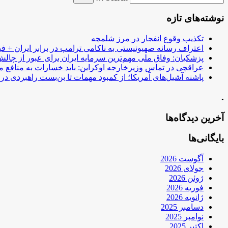
نوشته‌های تازه
تکذیب وقوع انفجار در مرز شلمچه
اعتراف رسانه صهیونیستی به ناکامی ترامپ در برابر ایران + فی
پزشکیان: وفاق ملی مهم‌ترین سرمایه ایران برای عبور از چا
عراقچی در تماس وزیرخارجه اوکراین: باید خسارات به منافع م
پاشنه آشیل‌های آمریکا؛ از کمبود مهمات تا بن‌بست راهبردی در ب
.
آخرین دیدگاه‌ها
بایگانی‌ها
آگوست 2026
جولای 2026
ژوئن 2026
فوریه 2026
ژانویه 2026
دسامبر 2025
نوامبر 2025
اکتبر 2025