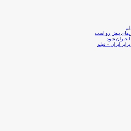
لم
لش‌های پیش رو است
ا جبران شود
رابر ایران + فیلم