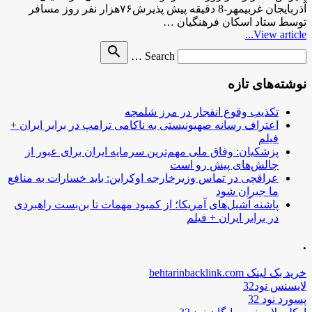
آذربایجان غربیمهر-8 دقیقه پیش پذیرش۷۶هزار نفر روز مسافر
توسط ستاد اسکان فرهنگیان …
View article...
Search
search
Search …
for
نوشته‌های تازه
تکذیب وقوع انفجار در مرز شلمچه
اعتراف رسانه صهیونیستی به ناکامی ترامپ در برابر ایران +
فیلم
پزشکیان: وفاق ملی مهم‌ترین سرمایه ایران برای عبور از
چالش‌های پیش رو است
عراقچی در تماس وزیرخارجه اوکراین: باید خسارات به منافع
ما جبران شود
پاشنه آشیل‌های آمریکا؛ از کمبود مهمات تا بن‌بست راهبردی
در برابر ایران + فیلم
.
خرید بک لینک behtarinbacklink.com
لایسنس نود32
پسورد نود 32