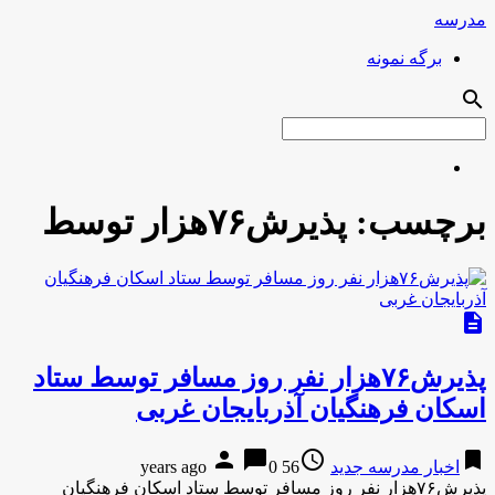
مدرسه
برگه نمونه
search
برچسب:
پذیرش۷۶هزار توسط
description
پذیرش۷۶هزار نفر روز مسافر توسط ستاد
اسکان فرهنگیان آذربایجان غربی
person
chat_bubble
access_time
bookmark
اخبار مدرسه جدید
56 years ago
0
پذیرش۷۶هزار نفر روز مسافر توسط ستاد اسکان فرهنگیان