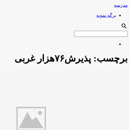
مدرسه
برگه نمونه
search
برچسب:
پذیرش۷۶هزار غربی