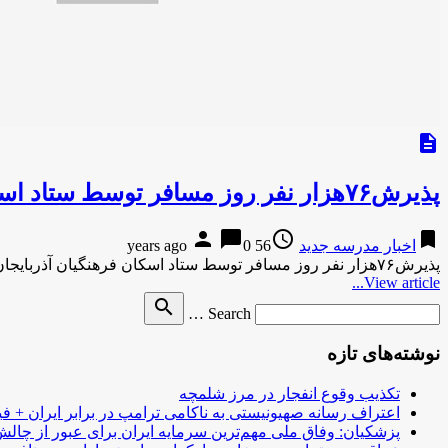
description
پذیرش۷۶هزار نفر روز مسافر توسط ستاد اسکان فرهنگیان آذربایجان غربی
person
chat_bubble
access_time
bookmark
اخبار مدرسه جدید
56 years ago
0
پذیرش۷۶هزار نفر روز مسافر توسط ستاد اسکان فرهنگیان آذربایجان غربیمهر-8 دقیقه پیش پذیرش۷۶هزار نفر روز مسافر توسط ستاد اسکان فرهنگیان …
View article...
Search
search
Search …
for
نوشته‌های تازه
تکذیب وقوع انفجار در مرز شلمچه
اعتراف رسانه صهیونیستی به ناکامی ترامپ در برابر ایران + فی
پزشکیان: وفاق ملی مهم‌ترین سرمایه ایران برای عبور از چا