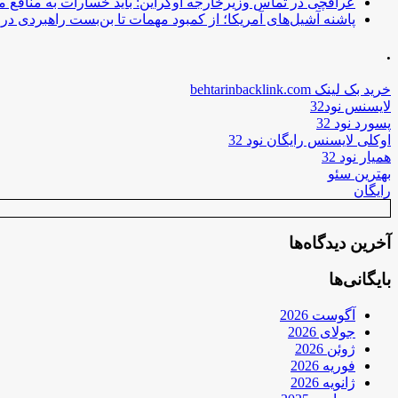
عراقچی در تماس وزیرخارجه اوکراین: باید خسارات به منافع م
پاشنه آشیل‌های آمریکا؛ از کمبود مهمات تا بن‌بست راهبردی در ب
.
خرید بک لینک behtarinbacklink.com
لایسنس نود32
پسورد نود 32
اوکلی لایسنس رایگان نود 32
همیار نود 32
بهترین سئو
رایگان
آخرین دیدگاه‌ها
بایگانی‌ها
آگوست 2026
جولای 2026
ژوئن 2026
فوریه 2026
ژانویه 2026