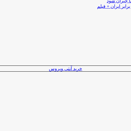
ا جبران شود
رابر ایران + فیلم
خرید آنتی ویروس