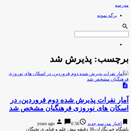
مدرسه
برگه نمونه
search
برچسب:
پذیرش شد
description
آمار نفرات پذیرش شده دوم فروردین، در
اسکان های نوروزی فرهنگیان مشخص شد
person
chat_bubble
access_time
bookmark
اخبار مدرسه جدید
56 years ago
0
باشگاه خبرنگاران-38 دقیقه پیش علم و فناوری نخبگان