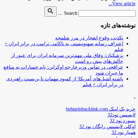
View article...
Search
search
Search …
for
نوشته‌های تازه
تکذیب وقوع انفجار در مرز شلمچه
اعتراف رسانه صهیونیستی به ناکامی ترامپ در برابر ایران +
فیلم
پزشکیان: وفاق ملی مهم‌ترین سرمایه ایران برای عبور از
چالش‌های پیش رو است
عراقچی در تماس وزیرخارجه اوکراین: باید خسارات به منافع
ما جبران شود
پاشنه آشیل‌های آمریکا؛ از کمبود مهمات تا بن‌بست راهبردی
در برابر ایران + فیلم
.
خرید بک لینک behtarinbacklink.com
لایسنس نود32
پسورد نود 32
اوکلی لایسنس رایگان نود 32
همیار نود 32