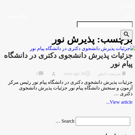
مدرسه
search
برگه نمونه
search
برچسب:
پذیرش نور
جزئیات پذیرش دانشجوی دکتری در دانشگاه
پیام نور
chat_bubble
person
access_time
bookmark
مدرسه دانش
56 years ago
0
جزئیات پذیرش دانشجوی دکتری در دانشگاه پیام نور رئیس مرکز
آزمون و سنجش دانشگاه پیام نور جزئیات پذیرش دانشجوی
دکتری …
View article...
Search
Search …
for