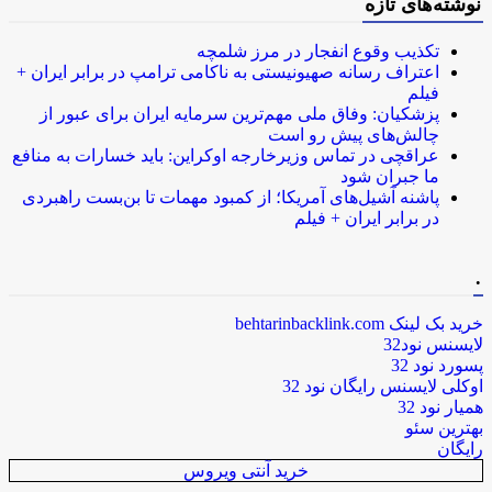
نوشته‌های تازه
تکذیب وقوع انفجار در مرز شلمچه
اعتراف رسانه صهیونیستی به ناکامی ترامپ در برابر ایران +
فیلم
پزشکیان: وفاق ملی مهم‌ترین سرمایه ایران برای عبور از
چالش‌های پیش رو است
عراقچی در تماس وزیرخارجه اوکراین: باید خسارات به منافع
ما جبران شود
پاشنه آشیل‌های آمریکا؛ از کمبود مهمات تا بن‌بست راهبردی
در برابر ایران + فیلم
.
خرید بک لینک behtarinbacklink.com
لایسنس نود32
پسورد نود 32
اوکلی لایسنس رایگان نود 32
همیار نود 32
بهترین سئو
رایگان
خرید آنتی ویروس