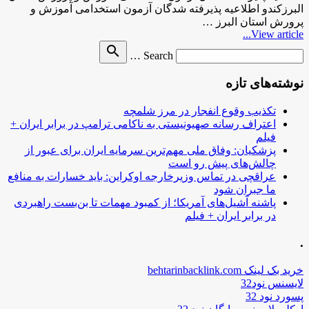
البرزکندو اطلاعیه پذیرفته شدگان آزمون استخدامی آموزش و
پرورش استان البرز …
View article...
Search
search
Search …
for
نوشته‌های تازه
تکذیب وقوع انفجار در مرز شلمچه
اعتراف رسانه صهیونیستی به ناکامی ترامپ در برابر ایران +
فیلم
پزشکیان: وفاق ملی مهم‌ترین سرمایه ایران برای عبور از
چالش‌های پیش رو است
عراقچی در تماس وزیرخارجه اوکراین: باید خسارات به منافع
ما جبران شود
پاشنه آشیل‌های آمریکا؛ از کمبود مهمات تا بن‌بست راهبردی
در برابر ایران + فیلم
.
خرید بک لینک behtarinbacklink.com
لایسنس نود32
پسورد نود 32