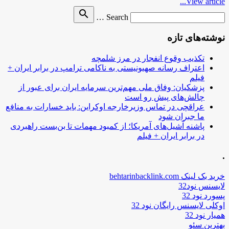
View article...
Search
search
Search …
for
نوشته‌های تازه
تکذیب وقوع انفجار در مرز شلمچه
اعتراف رسانه صهیونیستی به ناکامی ترامپ در برابر ایران +
فیلم
پزشکیان: وفاق ملی مهم‌ترین سرمایه ایران برای عبور از
چالش‌های پیش رو است
عراقچی در تماس وزیرخارجه اوکراین: باید خسارات به منافع
ما جبران شود
پاشنه آشیل‌های آمریکا؛ از کمبود مهمات تا بن‌بست راهبردی
در برابر ایران + فیلم
.
خرید بک لینک behtarinbacklink.com
لایسنس نود32
پسورد نود 32
اوکلی لایسنس رایگان نود 32
همیار نود 32
بهترین سئو