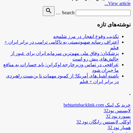
View article...
Search
search
Search …
for
نوشته‌های تازه
تکذیب وقوع انفجار در مرز شلمچه
اعتراف رسانه صهیونیستی به ناکامی ترامپ در برابر ایران +
فیلم
پزشکیان: وفاق ملی مهم‌ترین سرمایه ایران برای عبور از
چالش‌های پیش رو است
عراقچی در تماس وزیرخارجه اوکراین: باید خسارات به منافع
ما جبران شود
پاشنه آشیل‌های آمریکا؛ از کمبود مهمات تا بن‌بست راهبردی
در برابر ایران + فیلم
.
خرید بک لینک behtarinbacklink.com
لایسنس نود32
پسورد نود 32
اوکلی لایسنس رایگان نود 32
همیار نود 32