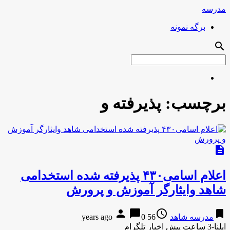
مدرسه
برگه نمونه
search
برچسب:
پذیرفته و
description
اعلام اسامی۴۳۰ پذیرفته شده استخدامی
شاهد وایثارگر آموزش و پرورش
person
chat_bubble
access_time
bookmark
مدرسه شاهد
56 years ago
0
ایلنا-3 ساعت پیش اخبار تلگرام