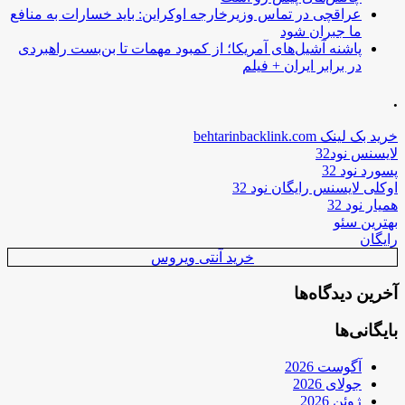
عراقچی در تماس وزیرخارجه اوکراین: باید خسارات به منافع
ما جبران شود
پاشنه آشیل‌های آمریکا؛ از کمبود مهمات تا بن‌بست راهبردی
در برابر ایران + فیلم
.
خرید بک لینک behtarinbacklink.com
لایسنس نود32
پسورد نود 32
اوکلی لایسنس رایگان نود 32
همیار نود 32
بهترین سئو
رایگان
خرید آنتی ویروس
آخرین دیدگاه‌ها
بایگانی‌ها
آگوست 2026
جولای 2026
ژوئن 2026