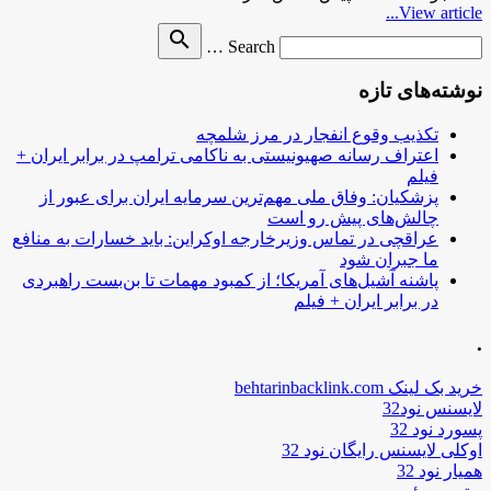
View article...
Search
search
Search …
for
نوشته‌های تازه
تکذیب وقوع انفجار در مرز شلمچه
اعتراف رسانه صهیونیستی به ناکامی ترامپ در برابر ایران +
فیلم
پزشکیان: وفاق ملی مهم‌ترین سرمایه ایران برای عبور از
چالش‌های پیش رو است
عراقچی در تماس وزیرخارجه اوکراین: باید خسارات به منافع
ما جبران شود
پاشنه آشیل‌های آمریکا؛ از کمبود مهمات تا بن‌بست راهبردی
در برابر ایران + فیلم
.
خرید بک لینک behtarinbacklink.com
لایسنس نود32
پسورد نود 32
اوکلی لایسنس رایگان نود 32
همیار نود 32