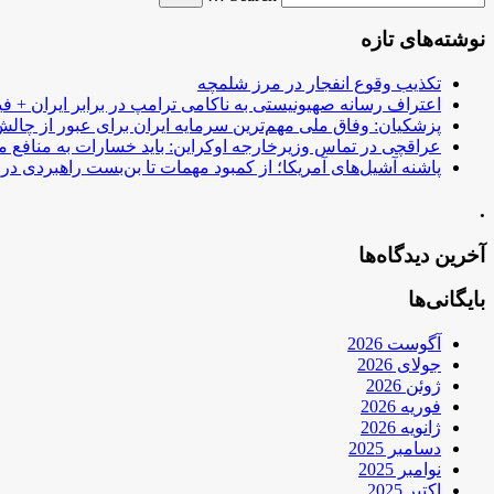
نوشته‌های تازه
تکذیب وقوع انفجار در مرز شلمچه
اعتراف رسانه صهیونیستی به ناکامی ترامپ در برابر ایران + فی
پزشکیان: وفاق ملی مهم‌ترین سرمایه ایران برای عبور از چا
عراقچی در تماس وزیرخارجه اوکراین: باید خسارات به منافع م
پاشنه آشیل‌های آمریکا؛ از کمبود مهمات تا بن‌بست راهبردی در ب
.
آخرین دیدگاه‌ها
بایگانی‌ها
آگوست 2026
جولای 2026
ژوئن 2026
فوریه 2026
ژانویه 2026
دسامبر 2025
نوامبر 2025
اکتبر 2025