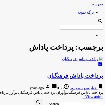
مدرسه
برگه نمونه
search
برچسب:
پرداخت پاداش
description
پرداخت پاداش فرهنگیان
person
chat_bubble
access_time
bookmark
اخبار مدرسه جدید
56 years ago
0
پرداخت پاداش فرهنگیاننوآوران پرداخت پاداش فرهنگیان نوآورانپردا
View article...
Search
search
Search …
for