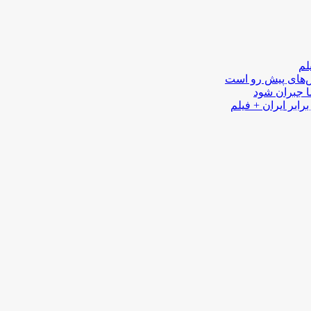
لم
لش‌های پیش رو است
ا جبران شود
رابر ایران + فیلم