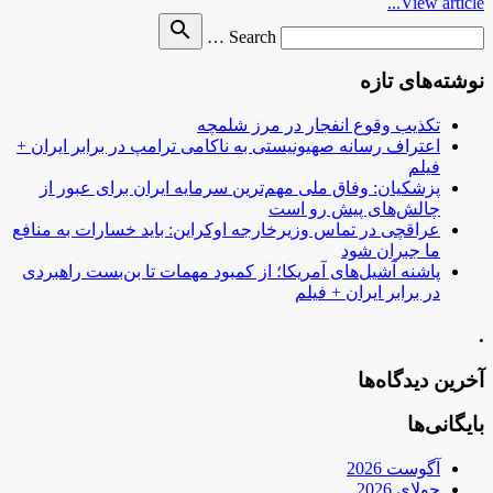
View article...
Search
search
Search …
for
نوشته‌های تازه
تکذیب وقوع انفجار در مرز شلمچه
اعتراف رسانه صهیونیستی به ناکامی ترامپ در برابر ایران +
فیلم
پزشکیان: وفاق ملی مهم‌ترین سرمایه ایران برای عبور از
چالش‌های پیش رو است
عراقچی در تماس وزیرخارجه اوکراین: باید خسارات به منافع
ما جبران شود
پاشنه آشیل‌های آمریکا؛ از کمبود مهمات تا بن‌بست راهبردی
در برابر ایران + فیلم
.
آخرین دیدگاه‌ها
بایگانی‌ها
آگوست 2026
جولای 2026