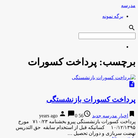
مدرسه
برگه نمونه
search
برچسب:
پرداخت کسورات
description
پرداخت کسورات بازنشستگی
person
chat_bubble
access_time
bookmark
اخبار مدرسه جدید
56 years ago
0
پرداخت کسورات بازنشستگی پیرو بخشنامه ۷۱۰/۲۳ مورخ
۱۰/۱۲/۱۳۹۵ کسانیکه قبل از استخدام سابقه حق التدریس
نهضت سربازی و دوران تحصیل …