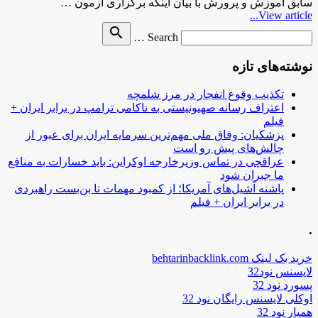
سابق آموزش و پرورش با بیان اینکه برگزاری آزمون …
View article...
Search
search
Search …
for
نوشته‌های تازه
تکذیب وقوع انفجار در مرز شلمچه
اعتراف رسانه صهیونیستی به ناکامی ترامپ در برابر ایران +
فیلم
پزشکیان: وفاق ملی مهم‌ترین سرمایه ایران برای عبور از
چالش‌های پیش رو است
عراقچی در تماس وزیرخارجه اوکراین: باید خسارات به منافع
ما جبران شود
پاشنه آشیل‌های آمریکا؛ از کمبود مهمات تا بن‌بست راهبردی
در برابر ایران + فیلم
.
خرید بک لینک behtarinbacklink.com
لایسنس نود32
پسورد نود 32
اوکلی لایسنس رایگان نود 32
همیار نود 32