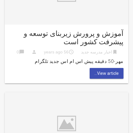
آموزش و پرورش زیربنای توسعه و
پیشرفت کشور است
chat_bubble
person
access_time
bookmark
اخبار مدرسه جدید
56 years ago
0
مهر-50 دقیقه پیش اس ام اس جدید تلگرام
View article...