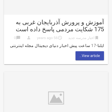
آموزش و پرورش آذربایجان غربی به
175 شکایت مردمی پاسخ داده است
chat_bubble
person
access_time
bookmark
اخبار مدرسه جدید
56 years ago
0
ایلنا-17 ساعت پیش اخبار دنیای دیجیتال مجله اینترنتی
View article...