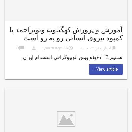
آموزش و پرورش کهگیلویه وبویراحمد با
کمبود نیروی انسانی رو به رو است
chat_bubble
person
access_time
bookmark
اخبار مدرسه جدید
56 years ago
0
تسنیم-17 دقیقه پیش اتوبیوگرافی استخدام ایران
View article...