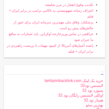
تکذیب وقوع انفجار در مرز شلمچه
اعتراف رسانه صهیونیستی به ناکامی ترامپ در برابر ایران +
فیلم
پزشکیان: وفاق ملی مهم‌ترین سرمایه ایران برای عبور از
چالش‌های پیش رو است
عراقچی در تماس وزیرخارجه اوکراین: باید خسارات به منافع
ما جبران شود
پاشنه آشیل‌های آمریکا؛ از کمبود مهمات تا بن‌بست راهبردی در
برابر ایران + فیلم
.
خرید بک لینک behtarinbacklink.com
لایسنس نود32
پسورد نود 32
اوکلی لایسنس رایگان نود 32
همیار نود 32
بهترین سئو