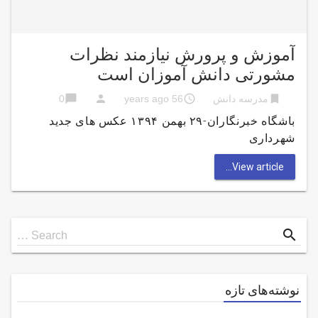
آموزش و پرورش نیازمند نظرات
مشورتی دانش آموزان است
chat_bubble
person
access_time
bookmark
مدرسه دانش
56 years ago
0
باشگاه خبرنگاران-۲۹ بهمن ۱۳۹۴ عکس های جدید
شهرداری
View article...
Search
search
Search …
for
نوشته‌های تازه