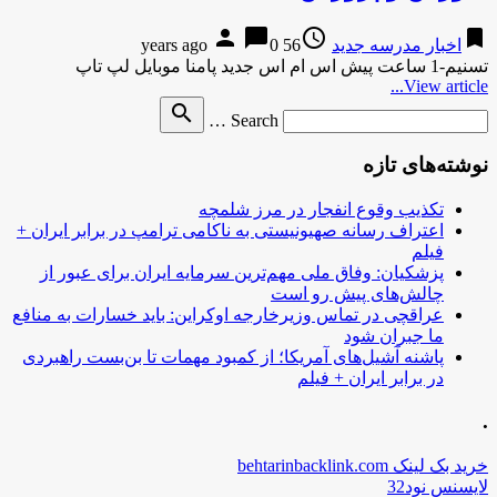
person
chat_bubble
access_time
bookmark
اخبار مدرسه جدید
56 years ago
0
تسنیم-1 ساعت پیش اس ام اس جدید پامنا موبایل لپ تاپ
View article...
Search
search
Search …
for
نوشته‌های تازه
تکذیب وقوع انفجار در مرز شلمچه
اعتراف رسانه صهیونیستی به ناکامی ترامپ در برابر ایران +
فیلم
پزشکیان: وفاق ملی مهم‌ترین سرمایه ایران برای عبور از
چالش‌های پیش رو است
عراقچی در تماس وزیرخارجه اوکراین: باید خسارات به منافع
ما جبران شود
پاشنه آشیل‌های آمریکا؛ از کمبود مهمات تا بن‌بست راهبردی
در برابر ایران + فیلم
.
خرید بک لینک behtarinbacklink.com
لایسنس نود32