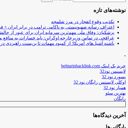
نوشته‌های تازه
تکذیب وقوع انفجار در مرز شلمچه
اعتراف رسانه صهیونیستی به ناکامی ترامپ در برابر ایران + فی
پزشکیان: وفاق ملی مهم‌ترین سرمایه ایران برای عبور از چا
عراقچی در تماس وزیرخارجه اوکراین: باید خسارات به منافع م
پاشنه آشیل‌های آمریکا؛ از کمبود مهمات تا بن‌بست راهبردی در ب
.
خرید بک لینک behtarinbacklink.com
لایسنس نود32
پسورد نود 32
اوکلی لایسنس رایگان نود 32
همیار نود 32
بهترین سئو
رایگان
آخرین دیدگاه‌ها
بایگانی‌ها