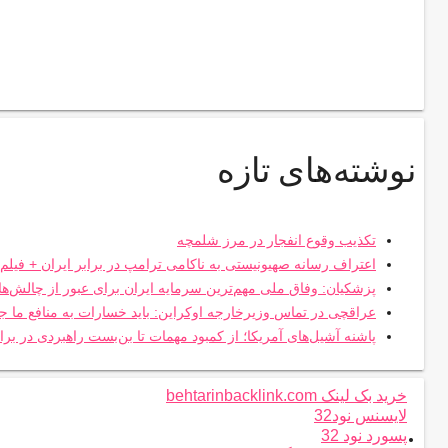
نوشته‌های تازه
تکذیب وقوع انفجار در مرز شلمچه
اعتراف رسانه صهیونیستی به ناکامی ترامپ در برابر ایران + فیلم
پزشکیان: وفاق ملی مهم‌ترین سرمایه ایران برای عبور از چالش‌
عراقچی در تماس وزیرخارجه اوکراین: باید خسارات به منافع ما ج
پاشنه آشیل‌های آمریکا؛ از کمبود مهمات تا بن‌بست راهبردی در براب
خرید بک لینک behtarinbacklink.com
لایسنس نود32
.
پسورد نود 32