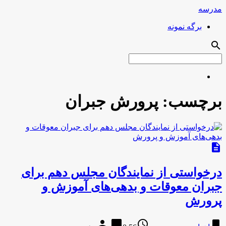
مدرسه
برگه نمونه
search
برچسب:
پرورش جبران
description
درخواستی از نمایندگان مجلس دهم برای
جبران معوقات و بدهی‌های آموزش و
پرورش
person
chat_bubble
access_time
bookmark