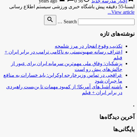
اخبار مدرسه جدید
56 years ago
0
ایسنا-55 دقیقه پیش باشگاه خبری ورزشی سیستم اطلاع رسانی
View article...
Search
search
Search …
for
نوشته‌های تازه
تکذیب وقوع انفجار در مرز شلمچه
اعتراف رسانه صهیونیستی به ناکامی ترامپ در برابر ایران +
فیلم
پزشکیان: وفاق ملی مهم‌ترین سرمایه ایران برای عبور از
چالش‌های پیش رو است
عراقچی در تماس وزیرخارجه اوکراین: باید خسارات به منافع
ما جبران شود
پاشنه آشیل‌های آمریکا؛ از کمبود مهمات تا بن‌بست راهبردی
در برابر ایران + فیلم
.
آخرین دیدگاه‌ها
بایگانی‌ها