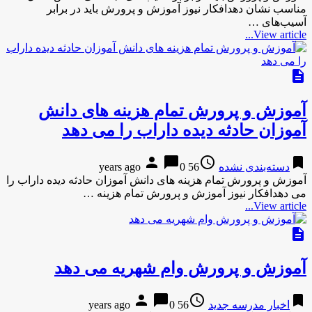
مناسب نشان دهدافکار نیوز آموزش و پرورش باید در برابر
آسیب‌های …
View article...
description
آموزش و پرورش تمام هزینه های دانش
آموزان حادثه دیده داراب را می دهد
person
chat_bubble
access_time
bookmark
دسته‌بندی نشده
56 years ago
0
آموزش و پرورش تمام هزینه های دانش آموزان حادثه دیده داراب را
می دهدافکار نیوز آموزش و پرورش تمام هزینه …
View article...
description
آموزش و پرورش وام شهریه می دهد
person
chat_bubble
access_time
bookmark
اخبار مدرسه جدید
56 years ago
0