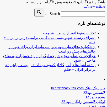
باشگاه خبرنگاران-21 دقیقه پیش تلگرام ابزار رسانه
View article...
Search
search
Search …
for
نوشته‌های تازه
تکذیب وقوع انفجار در مرز شلمچه
اعتراف رسانه صهیونیستی به ناکامی ترامپ در برابر ایران +
فیلم
پزشکیان: وفاق ملی مهم‌ترین سرمایه ایران برای عبور از
چالش‌های پیش رو است
عراقچی در تماس وزیرخارجه اوکراین: باید خسارات به منافع
ما جبران شود
پاشنه آشیل‌های آمریکا؛ از کمبود مهمات تا بن‌بست راهبردی
در برابر ایران + فیلم
.
خرید بک لینک behtarinbacklink.com
لایسنس نود32
پسورد نود 32
اوکلی لایسنس رایگان نود 32
همیار نود 32