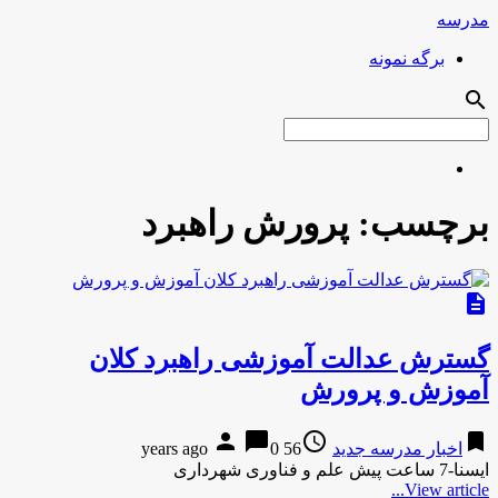
مدرسه
برگه نمونه
search
برچسب:
پرورش راهبرد
description
گسترش عدالت آموزشی راهبرد کلان
آموزش و پرورش
person
chat_bubble
access_time
bookmark
اخبار مدرسه جدید
56 years ago
0
ایسنا-7 ساعت پیش علم و فناوری شهرداری
View article...