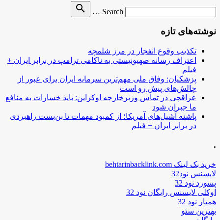
Search
search
Search …
for
نوشته‌های تازه
تکذیب وقوع انفجار در مرز شلمچه
اعتراف رسانه صهیونیستی به ناکامی ترامپ در برابر ایران +
فیلم
پزشکیان: وفاق ملی مهم‌ترین سرمایه ایران برای عبور از
چالش‌های پیش رو است
عراقچی در تماس وزیرخارجه اوکراین: باید خسارات به منافع
ما جبران شود
پاشنه آشیل‌های آمریکا؛ از کمبود مهمات تا بن‌بست راهبردی
در برابر ایران + فیلم
.
خرید بک لینک behtarinbacklink.com
لایسنس نود32
پسورد نود 32
اوکلی لایسنس رایگان نود 32
همیار نود 32
بهترین سئو