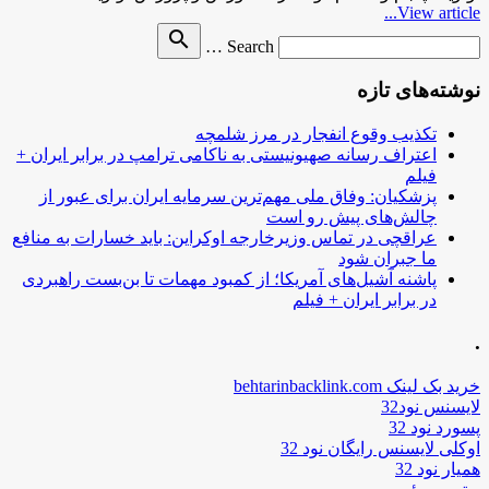
View article...
Search
search
Search …
for
نوشته‌های تازه
تکذیب وقوع انفجار در مرز شلمچه
اعتراف رسانه صهیونیستی به ناکامی ترامپ در برابر ایران +
فیلم
پزشکیان: وفاق ملی مهم‌ترین سرمایه ایران برای عبور از
چالش‌های پیش رو است
عراقچی در تماس وزیرخارجه اوکراین: باید خسارات به منافع
ما جبران شود
پاشنه آشیل‌های آمریکا؛ از کمبود مهمات تا بن‌بست راهبردی
در برابر ایران + فیلم
.
خرید بک لینک behtarinbacklink.com
لایسنس نود32
پسورد نود 32
اوکلی لایسنس رایگان نود 32
همیار نود 32