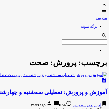
expand_less

مدرسه
برگه نمونه
search
برچسب:
پرورش: صحت
description
آموزش و پرورش: تعطیلی سه‌شنبه و چهارشن
person
chat_bubble
access_time
bookmark
اخبار مدرسه جدید
56 years ago
0