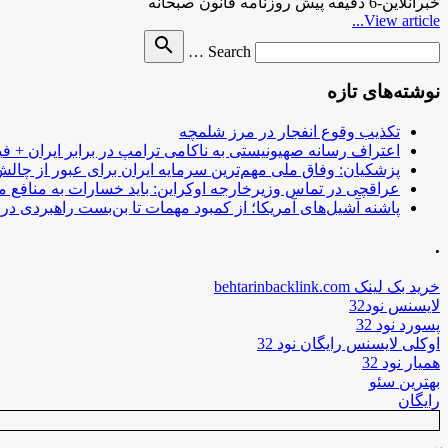
خبرآنلاین-6 دقیقه پیش روزنامه قانون صبحانه
View article...
Search
search
Search …
for
نوشته‌های تازه
تکذیب وقوع انفجار در مرز شلمچه
اعتراف رسانه صهیونیستی به ناکامی ترامپ در برابر ایران + فی
پزشکیان: وفاق ملی مهم‌ترین سرمایه ایران برای عبور از چا
عراقچی در تماس وزیرخارجه اوکراین: باید خسارات به منافع م
پاشنه آشیل‌های آمریکا؛ از کمبود مهمات تا بن‌بست راهبردی در ب
.
خرید بک لینک behtarinbacklink.com
لایسنس نود32
پسورد نود 32
اوکلی لایسنس رایگان نود 32
همیار نود 32
بهترین سئو
رایگان