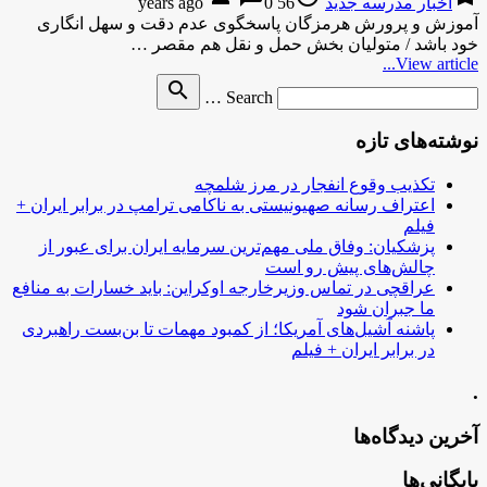
اخبار مدرسه جدید
56 years ago
0
آموزش و پرورش هرمزگان پاسخگوی عدم دقت و سهل انگاری
خود باشد / متولیان بخش حمل و نقل هم مقصر …
View article...
Search
search
Search …
for
نوشته‌های تازه
تکذیب وقوع انفجار در مرز شلمچه
اعتراف رسانه صهیونیستی به ناکامی ترامپ در برابر ایران +
فیلم
پزشکیان: وفاق ملی مهم‌ترین سرمایه ایران برای عبور از
چالش‌های پیش رو است
عراقچی در تماس وزیرخارجه اوکراین: باید خسارات به منافع
ما جبران شود
پاشنه آشیل‌های آمریکا؛ از کمبود مهمات تا بن‌بست راهبردی
در برابر ایران + فیلم
.
آخرین دیدگاه‌ها
بایگانی‌ها