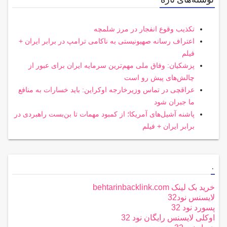
تکذیب وقوع انفجار در مرز شلمچه
اعتراف رسانه صهیونیستی به ناکامی ترامپ در برابر ایران +
فیلم
پزشکیان: وفاق ملی مهم‌ترین سرمایه ایران برای عبور از
چالش‌های پیش رو است
عراقچی در تماس وزیرخارجه اوکراین: باید خسارات به منافع
ما جبران شود
پاشنه آشیل‌های آمریکا؛ از کمبود مهمات تا بن‌بست راهبردی در
برابر ایران + فیلم
.
خرید بک لینک behtarinbacklink.com
لایسنس نود32
پسورد نود 32
اوکلی لایسنس رایگان نود 32