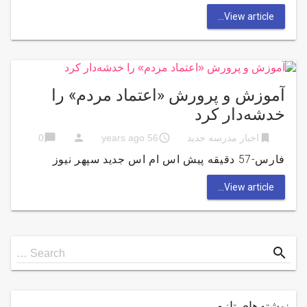
View article...
آموزش و پرورش «اعتماد مردم» را
خدشه‌دار کرد
chat_bubble
person
access_time
bookmark
اخبار مدرسه جدید
56 years ago
0
فارس-57 دقیقه پیش اس ام اس جدید سپهر نیوز
View article...
Search
search
Search …
for
نوشته‌های تازه