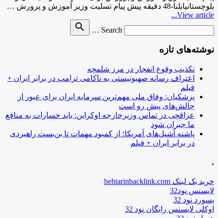
بلوچستانیایلنا-48 دقیقه پیش پیام تسلیت وزیر آموزش و پرورش …
View article...
Search
search
Search …
for
نوشته‌های تازه
تکذیب وقوع انفجار در مرز شلمچه
اعتراف رسانه صهیونیستی به ناکامی ترامپ در برابر ایران +
فیلم
پزشکیان: وفاق ملی مهم‌ترین سرمایه ایران برای عبور از
چالش‌های پیش رو است
عراقچی در تماس وزیرخارجه اوکراین: باید خسارات به منافع
ما جبران شود
پاشنه آشیل‌های آمریکا؛ از کمبود مهمات تا بن‌بست راهبردی
در برابر ایران + فیلم
.
خرید بک لینک behtarinbacklink.com
لایسنس نود32
پسورد نود 32
اوکلی لایسنس رایگان نود 32