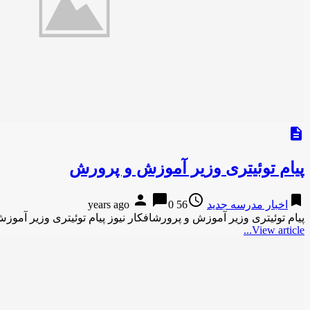
description
پیام توئیتری وزیر آموزش و پرورش
person
chat_bubble
access_time
bookmark
اخبار مدرسه جدید
56 years ago
0
پیام توئیتری وزیر آموزش و پرورشافکار نیوز پیام توئیتری وزیر آمو
View article...