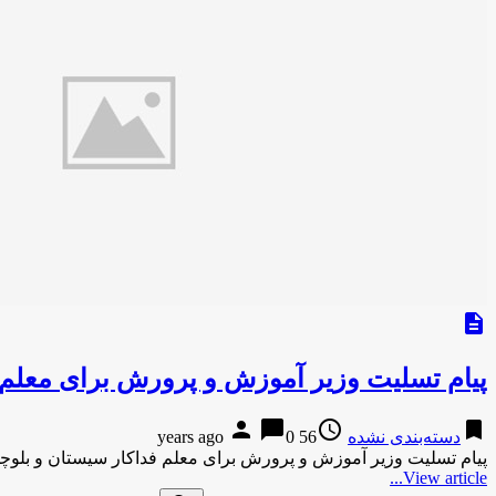
description
پیام تسلیت وزیر آموزش و پرورش برای معلم 
person
chat_bubble
access_time
bookmark
دسته‌بندی نشده
56 years ago
0
پیام تسلیت وزیر آموزش و پرورش برای معلم فداکار سیستان و بلوچستانیایلنا-48 دقیقه پیش پیام تسلیت وزیر آ
View article...