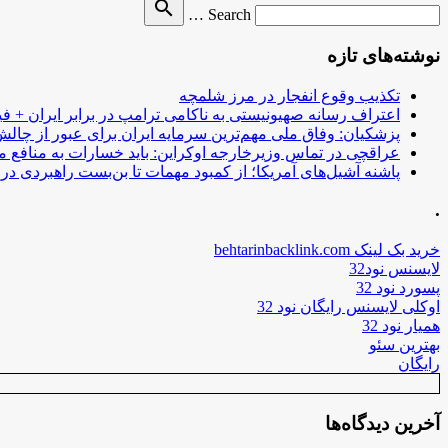
Search
search
Search …
for
نوشته‌های تازه
تکذیب وقوع انفجار در مرز شلمچه
اعتراف رسانه صهیونیستی به ناکامی ترامپ در برابر ایران + فی
پزشکیان: وفاق ملی مهم‌ترین سرمایه ایران برای عبور از چا
عراقچی در تماس وزیرخارجه اوکراین: باید خسارات به منافع م
پاشنه آشیل‌های آمریکا؛ از کمبود مهمات تا بن‌بست راهبردی در ب
.
خرید بک لینک behtarinbacklink.com
لایسنس نود32
پسورد نود 32
اوکلی لایسنس رایگان نود 32
همیار نود 32
بهترین سئو
رایگان
آخرین دیدگاه‌ها