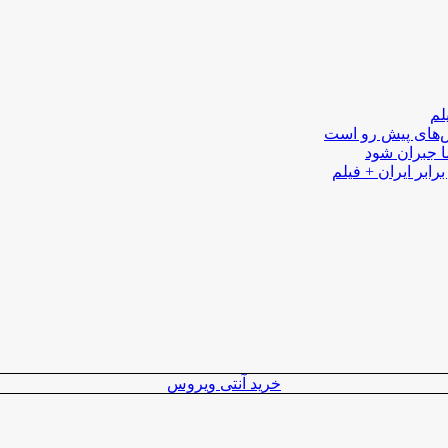
لم
لش‌های پیش رو است
ا جبران شود
رابر ایران + فیلم
خرید آنتی ویروس