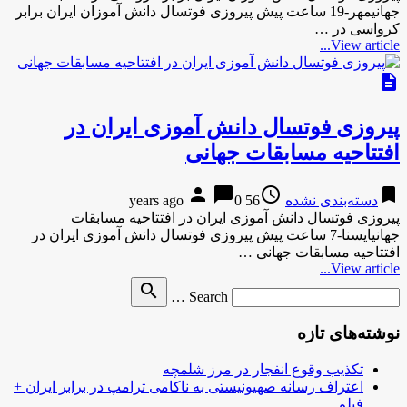
جهانیمهر-19 ساعت پیش پیروزی فوتسال دانش آموزان ایران برابر
کرواسی در …
View article...
description
پیروزی فوتسال دانش آموزی ایران در
افتتاحیه مسابقات جهانی
person
chat_bubble
access_time
bookmark
دسته‌بندی نشده
56 years ago
0
پیروزی فوتسال دانش آموزی ایران در افتتاحیه مسابقات
جهانیایسنا-7 ساعت پیش پیروزی فوتسال دانش آموزی ایران در
افتتاحیه مسابقات جهانی …
View article...
Search
search
Search …
for
نوشته‌های تازه
تکذیب وقوع انفجار در مرز شلمچه
اعتراف رسانه صهیونیستی به ناکامی ترامپ در برابر ایران +
فیلم