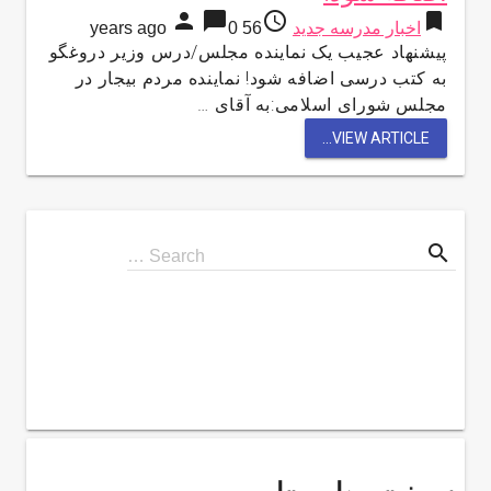
person
chat_bubble
access_time
bookmark
اخبار مدرسه جدید
56 years ago
0
پیشنهاد عجیب یک نماینده مجلس/درس وزیر دروغگو
به کتب درسی اضافه شود! نماینده مردم بیجار در
مجلس شورای اسلامی:به آقای …
VIEW ARTICLE...
search
Search
Search …
for