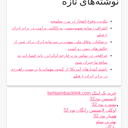
نوشته‌های تازه
تکذیب وقوع انفجار در مرز شلمچه
اعتراف رسانه صهیونیستی به ناکامی ترامپ در برابر ایران
+ فیلم
پزشکیان: وفاق ملی مهم‌ترین سرمایه ایران برای عبور از
چالش‌های پیش رو است
عراقچی در تماس وزیرخارجه اوکراین: باید خسارات به
منافع ما جبران شود
پاشنه آشیل‌های آمریکا؛ از کمبود مهمات تا بن‌بست راهبردی
در برابر ایران + فیلم
خرید بک لینک behtarinbacklink.com
لایسنس نود32
.
پسورد نود 32
اوکلی لایسنس رایگان نود 32
همیار نود 32
بهترین سئو
رایگان