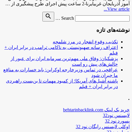
آموز آذربایجان غربیایرنا-2 ساعت پیش اجرای طرح پیشگیری از …
View article...
Search
search
Search …
for
نوشته‌های تازه
تکذیب وقوع انفجار در مرز شلمچه
اعتراف رسانه صهیونیستی به ناکامی ترامپ در برابر ایران +
فیلم
پزشکیان: وفاق ملی مهم‌ترین سرمایه ایران برای عبور از
چالش‌های پیش رو است
عراقچی در تماس وزیرخارجه اوکراین: باید خسارات به منافع
ما جبران شود
پاشنه آشیل‌های آمریکا؛ از کمبود مهمات تا بن‌بست راهبردی
در برابر ایران + فیلم
.
خرید بک لینک behtarinbacklink.com
لایسنس نود32
پسورد نود 32
اوکلی لایسنس رایگان نود 32