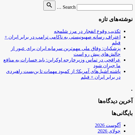
Search
search
Search …
for
نوشته‌های تازه
تکذیب وقوع انفجار در مرز شلمچه
اعتراف رسانه صهیونیستی به ناکامی ترامپ در برابر ایران +
فیلم
پزشکیان: وفاق ملی مهم‌ترین سرمایه ایران برای عبور از
چالش‌های پیش رو است
عراقچی در تماس وزیرخارجه اوکراین: باید خسارات به منافع
ما جبران شود
پاشنه آشیل‌های آمریکا؛ از کمبود مهمات تا بن‌بست راهبردی
در برابر ایران + فیلم
.
آخرین دیدگاه‌ها
بایگانی‌ها
آگوست 2026
جولای 2026