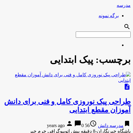
مدرسه
برگه نمونه
search
برچسب:
پیک ابتدایی
description
طراحی پیک نوروزی كامل و فنی برای دانش
آموزان مقطع ابتدایی
person
chat_bubble
access_time
bookmark
مدرسه دانش
56 years ago
0
باشگاه خبرنگاران-8 دقیقه پیش اتوبیوگرافی خرم خبر