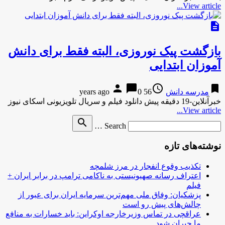
View article...
description
بازگشت پیک نوروزی، البته فقط برای دانش
آموزان ابتدایی
person
chat_bubble
access_time
bookmark
مدرسه دانش
56 years ago
0
خبرآنلاین-19 دقیقه پیش دانلود فیلم و سریال تلویزیونی اسکای نیوز
View article...
Search
search
Search …
for
نوشته‌های تازه
تکذیب وقوع انفجار در مرز شلمچه
اعتراف رسانه صهیونیستی به ناکامی ترامپ در برابر ایران +
فیلم
پزشکیان: وفاق ملی مهم‌ترین سرمایه ایران برای عبور از
چالش‌های پیش رو است
عراقچی در تماس وزیرخارجه اوکراین: باید خسارات به منافع
ما جبران شود