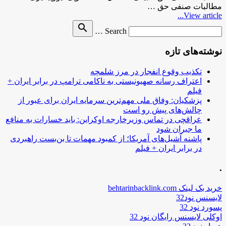
مطالبات صنفی حق …
View article...
Search
search
Search …
for
نوشته‌های تازه
تکذیب وقوع انفجار در مرز شلمچه
اعتراف رسانه صهیونیستی به ناکامی ترامپ در برابر ایران +
فیلم
پزشکیان: وفاق ملی مهم‌ترین سرمایه ایران برای عبور از
چالش‌های پیش رو است
عراقچی در تماس وزیرخارجه اوکراین: باید خسارات به منافع
ما جبران شود
پاشنه آشیل‌های آمریکا؛ از کمبود مهمات تا بن‌بست راهبردی
در برابر ایران + فیلم
.
خرید بک لینک behtarinbacklink.com
لایسنس نود32
پسورد نود 32
اوکلی لایسنس رایگان نود 32