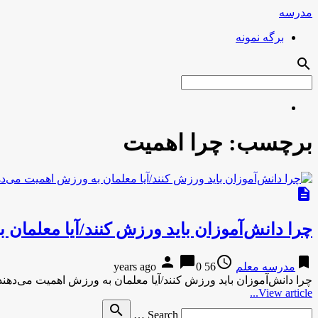
مدرسه
برگه نمونه
search
برچسب:
چرا اهمیت
description
چرا دانش‌آموزان باید ورزش کنند/آیا معلمان
person
chat_bubble
access_time
bookmark
مدرسه معلم
56 years ago
0
چرا دانش‌آموزان باید ورزش کنند/آیا معلمان به ورزش اهمیت می‌دهن
View article...
Search
search
Search …
for