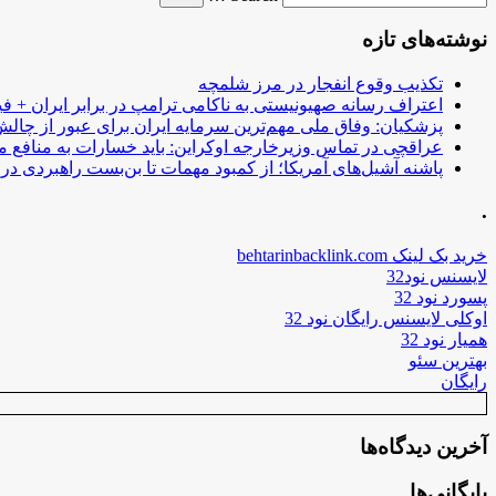
نوشته‌های تازه
تکذیب وقوع انفجار در مرز شلمچه
اعتراف رسانه صهیونیستی به ناکامی ترامپ در برابر ایران + فی
پزشکیان: وفاق ملی مهم‌ترین سرمایه ایران برای عبور از چا
عراقچی در تماس وزیرخارجه اوکراین: باید خسارات به منافع م
پاشنه آشیل‌های آمریکا؛ از کمبود مهمات تا بن‌بست راهبردی در ب
.
خرید بک لینک behtarinbacklink.com
لایسنس نود32
پسورد نود 32
اوکلی لایسنس رایگان نود 32
همیار نود 32
بهترین سئو
رایگان
آخرین دیدگاه‌ها
بایگانی‌ها