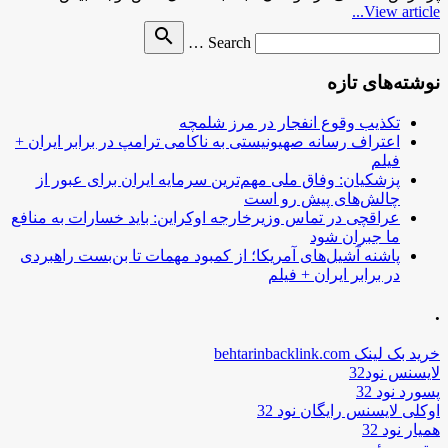
View article...
Search
search
Search …
for
نوشته‌های تازه
تکذیب وقوع انفجار در مرز شلمچه
اعتراف رسانه صهیونیستی به ناکامی ترامپ در برابر ایران +
فیلم
پزشکیان: وفاق ملی مهم‌ترین سرمایه ایران برای عبور از
چالش‌های پیش رو است
عراقچی در تماس وزیرخارجه اوکراین: باید خسارات به منافع
ما جبران شود
پاشنه آشیل‌های آمریکا؛ از کمبود مهمات تا بن‌بست راهبردی
در برابر ایران + فیلم
.
خرید بک لینک behtarinbacklink.com
لایسنس نود32
پسورد نود 32
اوکلی لایسنس رایگان نود 32
همیار نود 32