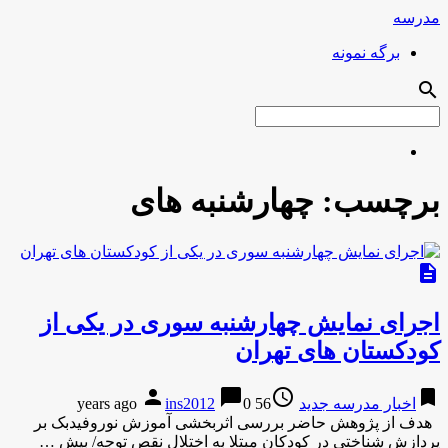
مدرسه
برگه نمونه
search
برچسب:
چهارشنبه های
description
اجرای نمایش چهارشنبه سوری در یکی از
کودکستان های تهران
person
chat_bubble
access_time
bookmark
اخبار مدرسه جدید
56 years ago
0
ins2012
هدف از پژوهش حاضر بررسی اثربخشی آموزش نوروفیدبک بر
پردازش شناختی در کودکان مبتلا به اختلال نقص توجه/ بیش …