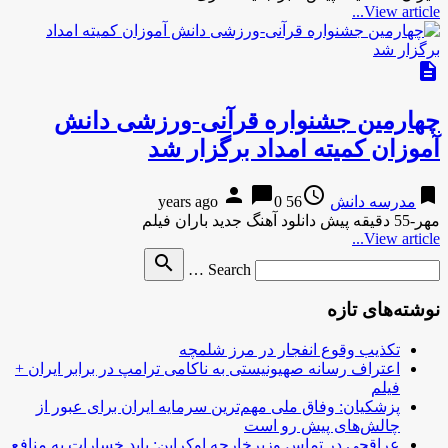
View article...
description
چهارمین جشنواره قرآنی-ورزشی دانش
آموزان کمیته امداد برگزار شد
person
chat_bubble
access_time
bookmark
مدرسه دانش
56 years ago
0
مهر-55 دقیقه پیش دانلود آهنگ جدید باران فیلم
View article...
Search
search
Search …
for
نوشته‌های تازه
تکذیب وقوع انفجار در مرز شلمچه
اعتراف رسانه صهیونیستی به ناکامی ترامپ در برابر ایران +
فیلم
پزشکیان: وفاق ملی مهم‌ترین سرمایه ایران برای عبور از
چالش‌های پیش رو است
عراقچی در تماس وزیرخارجه اوکراین: باید خسارات به منافع