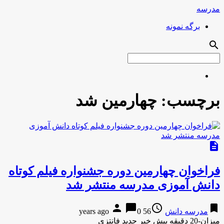
مدرسه
برگه نمونه
search
برچسب:
چهارمین شد
description
فراخوان چهارمین دوره‌ جشنواره فیلم کوتاه
دانش آموزی مدرسه منتشر شد
person
chat_bubble
access_time
bookmark
مدرسه دانش
56 years ago
0
میزان-20 دقیقه پیش خبر جدید فانتزی