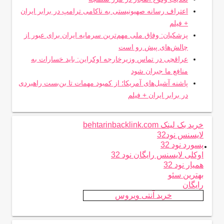
اعتراف رسانه صهیونیستی به ناکامی ترامپ در برابر ایران
+ فیلم
پزشکیان: وفاق ملی مهم‌ترین سرمایه ایران برای عبور از
چالش‌های پیش رو است
عراقچی در تماس وزیرخارجه اوکراین: باید خسارات به
منافع ما جبران شود
پاشنه آشیل‌های آمریکا؛ از کمبود مهمات تا بن‌بست راهبردی
در برابر ایران + فیلم
خرید بک لینک behtarinbacklink.com
لایسنس نود32
.
پسورد نود 32
اوکلی لایسنس رایگان نود 32
همیار نود 32
بهترین سئو
رایگان
خرید آنتی ویروس