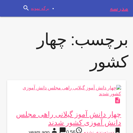
search
مدرسه
برگه نمونه
برچسب:
چهار
کشور
description
چهار دانش آموز گیلانی راهی مجلس
دانش آموزی کشور شدند
person
chat_bubble
access_time
bookmark
دسته‌بندی نشده
56 years ago
0