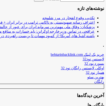
نوشته‌های تازه
تکذیب وقوع انفجار در مرز شلمچه
اعتراف رسانه صهیونیستی به ناکامی ترامپ در برابر ایران + فی
پزشکیان: وفاق ملی مهم‌ترین سرمایه ایران برای عبور از چا
عراقچی در تماس وزیرخارجه اوکراین: باید خسارات به منافع م
پاشنه آشیل‌های آمریکا؛ از کمبود مهمات تا بن‌بست راهبردی در ب
.
خرید بک لینک behtarinbacklink.com
لایسنس نود32
پسورد نود 32
اوکلی لایسنس رایگان نود 32
همیار نود 32
بهترین سئو
رایگان
آخرین دیدگاه‌ها
بایگانی‌ها