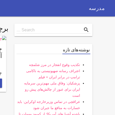
مدرسه
بر
Search
search
Search …
for
چ
نوشته‌های تازه
آ
تکذیب وقوع انفجار در مرز شلمچه
اعتراف رسانه صهیونیستی به ناکامی
چ
ترامپ در برابر ایران + فیلم
پزشکیان: وفاق ملی مهم‌ترین سرمایه
ایران برای عبور از چالش‌های پیش رو
است
عراقچی در تماس وزیرخارجه اوکراین: باید
خسارات به منافع ما جبران شود
پاشنه آشیل‌های آمریکا؛ از کمبود مهمات تا