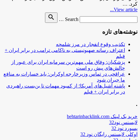
کرد. …
View article...
Search
search
Search …
for
نوشته‌های تازه
تکذیب وقوع انفجار در مرز شلمچه
اعتراف رسانه صهیونیستی به ناکامی ترامپ در برابر ایران +
فیلم
پزشکیان: وفاق ملی مهم‌ترین سرمایه ایران برای عبور از
چالش‌های پیش رو است
عراقچی در تماس وزیرخارجه اوکراین: باید خسارات به منافع
ما جبران شود
پاشنه آشیل‌های آمریکا؛ از کمبود مهمات تا بن‌بست راهبردی
در برابر ایران + فیلم
.
خرید بک لینک behtarinbacklink.com
لایسنس نود32
پسورد نود 32
اوکلی لایسنس رایگان نود 32