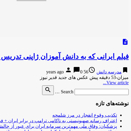
description
فیلم ایرانی که به دانش آموزان ژاپنی تدریس
person
chat_bubble
access_time
bookmark
مدرسه دانش
56 years ago
0
میزان-53 دقیقه پیش عکس های جدید قدیر نیوز
View article...
Search
search
Search …
for
نوشته‌های تازه
تکذیب وقوع انفجار در مرز شلمچه
اعتراف رسانه صهیونیستی به ناکامی ترامپ در برابر ایران + فی
پزشکیان: وفاق ملی مهم‌ترین سرمایه ایران برای عبور از چا