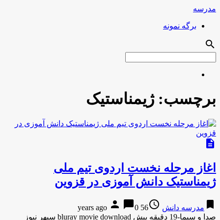
مدرسه
برگه نمونه
search
برچسب:
ژیمناستیک
description
اغاز مرحله نخست اردوی تیم ملی
ژیمناستیک دانش آموزی در قزوین
person
chat_bubble
access_time
bookmark
مدرسه دانش
56 years ago
0
صدا و سیما-19 دقیقه پیش bluray movie download سپهر نیوز