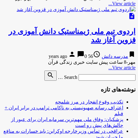
View article...
description
اردوی تیم ملی ژیمناستیک دانش آموزی در
قزوین آغاز شد
person
chat_bubble
access_time
bookmark
مدرسه دانش
56 years ago
0
مهر-8 ساعت پیش سایت خبری زندگی قرآن
View article...
Search
search
Search …
for
نوشته‌های تازه
تکذیب وقوع انفجار در مرز شلمچه
اعتراف رسانه صهیونیستی به ناکامی ترامپ در برابر ایران +
فیلم
پزشکیان: وفاق ملی مهم‌ترین سرمایه ایران برای عبور از
چالش‌های پیش رو است
عراقچی در تماس وزیرخارجه اوکراین: باید خسارات به منافع
ما جبران شود