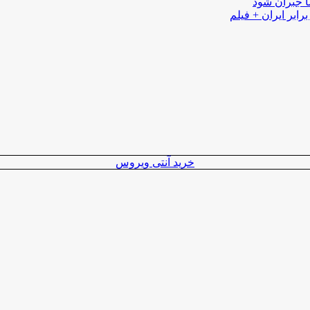
ا جبران شود
رابر ایران + فیلم
خرید آنتی ویروس