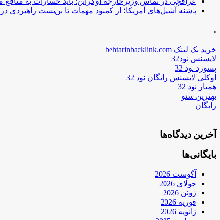
عراقچی در تماس وزیرخارجه اوکراین: باید خسارات به منافع م
پاشنه آشیل‌های آمریکا؛ از کمبود مهمات تا بن‌بست راهبردی در ب
.
خرید بک لینک behtarinbacklink.com
لایسنس نود32
پسورد نود 32
اوکلی لایسنس رایگان نود 32
همیار نود 32
بهترین سئو
رایگان
آخرین دیدگاه‌ها
بایگانی‌ها
آگوست 2026
جولای 2026
ژوئن 2026
فوریه 2026
ژانویه 2026