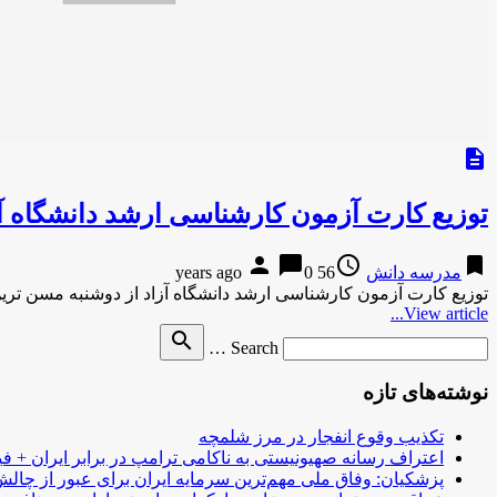
description
توزیع کارت آزمون کارشناسی ارشد دانشگاه آز
person
chat_bubble
access_time
bookmark
مدرسه دانش
56 years ago
0
توزیع کارت آزمون کارشناسی ارشد دانشگاه آزاد از دوشنبه مسن ترین داوطلب نیز فردی 
View article...
Search
search
Search …
for
نوشته‌های تازه
تکذیب وقوع انفجار در مرز شلمچه
اعتراف رسانه صهیونیستی به ناکامی ترامپ در برابر ایران + فی
پزشکیان: وفاق ملی مهم‌ترین سرمایه ایران برای عبور از چا