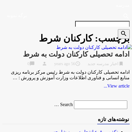
مدرسه
search
برگه نمونه
search
برچسب:
کارکنان شرط
ادامه تحصیلی کارکنان دولت به شرط
chat_bubble
person
access_time
bookmark
اخبار مدرسه جدید
56 years ago
0
ادامه تحصیلی کارکنان دولت به شرط رئیس مرکز برنامه ریزی
منابع انسانی و فناوری اطلاعات وزارت آموزش و پرورش : …
View article...
Search
Search …
for
نوشته‌های تازه
تکذیب وقوع انفجار در مرز شلمچه