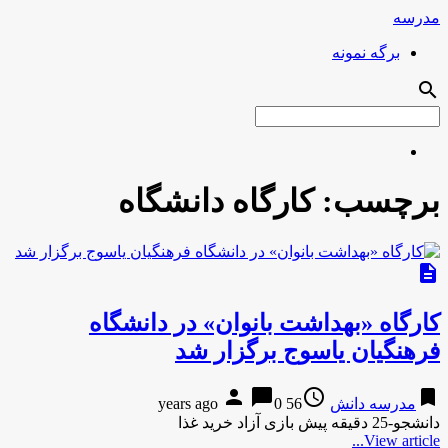
مدرسه
برگه نمونه
search
برچسب:
کارگاه دانشگاه
description
کارگاه «بهداشت بانوان» در دانشگاه
فرهنگیان یاسوج برگزار شد
person
chat_bubble
access_time
bookmark
مدرسه دانش
56 years ago
0
دانشجو-25 دقیقه پیش بازی آزاد خرید غذا
View article...