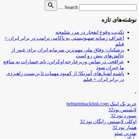
Search
search
Search …
for
نوشته‌های تازه
تکذیب وقوع انفجار در مرز شلمچه
اعتراف رسانه صهیونیستی به ناکامی ترامپ در برابر ایران +
فیلم
پزشکیان: وفاق ملی مهم‌ترین سرمایه ایران برای عبور از
چالش‌های پیش رو است
عراقچی در تماس وزیرخارجه اوکراین: باید خسارات به منافع
ما جبران شود
پاشنه آشیل‌های آمریکا؛ از کمبود مهمات تا بن‌بست راهبردی
در برابر ایران + فیلم
.
خرید بک لینک behtarinbacklink.com
لایسنس نود32
پسورد نود 32
اوکلی لایسنس رایگان نود 32
همیار نود 32
بهترین سئو