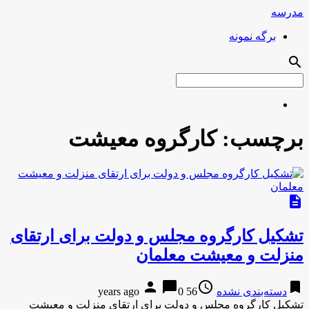
مدرسه
برگه نمونه
search
برچسب:
کارگروه معیشت
description
تشکیل کارگروه مجلس و دولت برای ارتقای
منزلت و معیشت معلمان
person
chat_bubble
access_time
bookmark
دسته‌بندی نشده
56 years ago
0
تشکیل کارگروه مجلس و دولت برای ارتقای منزلت و معیشت