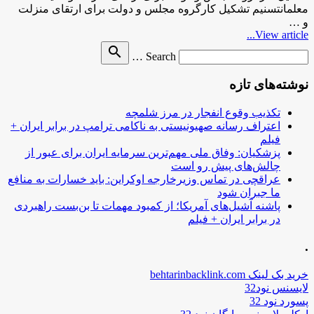
معلمانتسنیم تشکیل کارگروه مجلس و دولت برای ارتقای منزلت
و …
View article...
Search
search
Search …
for
نوشته‌های تازه
تکذیب وقوع انفجار در مرز شلمچه
اعتراف رسانه صهیونیستی به ناکامی ترامپ در برابر ایران +
فیلم
پزشکیان: وفاق ملی مهم‌ترین سرمایه ایران برای عبور از
چالش‌های پیش رو است
عراقچی در تماس وزیرخارجه اوکراین: باید خسارات به منافع
ما جبران شود
پاشنه آشیل‌های آمریکا؛ از کمبود مهمات تا بن‌بست راهبردی
در برابر ایران + فیلم
.
خرید بک لینک behtarinbacklink.com
لایسنس نود32
پسورد نود 32