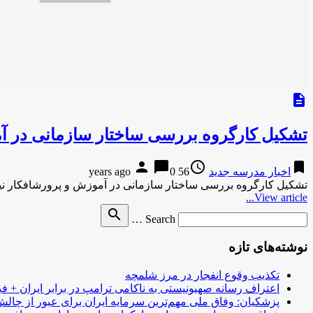
description
تشکیل کارگروه بررسی ساختار سازمانی در 
person
chat_bubble
access_time
bookmark
اخبار مدرسه جدید
56 years ago
0
تشکیل کارگروه بررسی ساختار سازمانی در آموزش و پرورشافکار ن
View article...
Search
search
Search …
for
نوشته‌های تازه
تکذیب وقوع انفجار در مرز شلمچه
اعتراف رسانه صهیونیستی به ناکامی ترامپ در برابر ایران + فی
پزشکیان: وفاق ملی مهم‌ترین سرمایه ایران برای عبور از چا