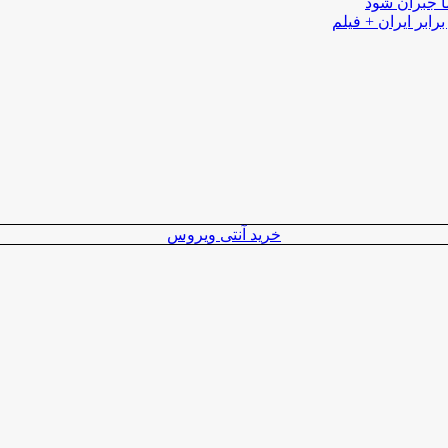
ا جبران شود
رابر ایران + فیلم
خرید آنتی ویروس