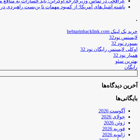
عراقچی در تماس وزیرخارجه اوکراین: باید خسارات به منافع م
پاشنه آشیل‌های آمریکا؛ از کمبود مهمات تا بن‌بست راهبردی در ب
.
خرید بک لینک behtarinbacklink.com
لایسنس نود32
پسورد نود 32
اوکلی لایسنس رایگان نود 32
همیار نود 32
بهترین سئو
رایگان
آخرین دیدگاه‌ها
بایگانی‌ها
آگوست 2026
جولای 2026
ژوئن 2026
فوریه 2026
ژانویه 2026