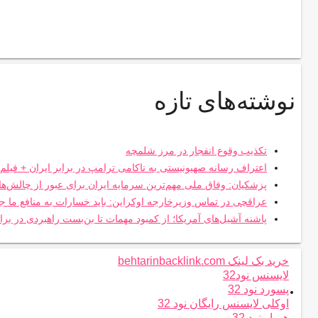
نوشته‌های تازه
تکذیب وقوع انفجار در مرز شلمچه
اعتراف رسانه صهیونیستی به ناکامی ترامپ در برابر ایران + فیلم
پزشکیان: وفاق ملی مهم‌ترین سرمایه ایران برای عبور از چالش‌
عراقچی در تماس وزیرخارجه اوکراین: باید خسارات به منافع ما ج
پاشنه آشیل‌های آمریکا؛ از کمبود مهمات تا بن‌بست راهبردی در براب
خرید بک لینک behtarinbacklink.com
لایسنس نود32
.
پسورد نود 32
اوکلی لایسنس رایگان نود 32
همیار نود 32