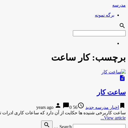
مدرسه
برگه نمونه
search
برچسب:
کار ساعت
description
ساعت کار
person
chat_bubble
access_time
bookmark
اخبار مدرسه جدید
56 years ago
0
ساعت کاربرخی شنیده ها حکایت از آن دارد که ساعات کاری ادرات تا ساعت ۱۴ کاهش می یابد، ا
View article...
Search
search
Search …
for