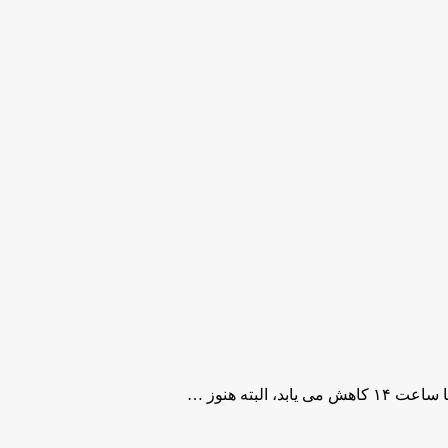
لبته هنوز …