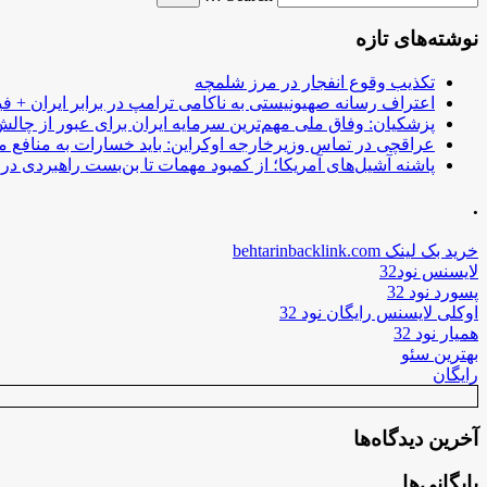
نوشته‌های تازه
تکذیب وقوع انفجار در مرز شلمچه
اعتراف رسانه صهیونیستی به ناکامی ترامپ در برابر ایران + فی
پزشکیان: وفاق ملی مهم‌ترین سرمایه ایران برای عبور از چا
عراقچی در تماس وزیرخارجه اوکراین: باید خسارات به منافع م
پاشنه آشیل‌های آمریکا؛ از کمبود مهمات تا بن‌بست راهبردی در ب
.
خرید بک لینک behtarinbacklink.com
لایسنس نود32
پسورد نود 32
اوکلی لایسنس رایگان نود 32
همیار نود 32
بهترین سئو
رایگان
آخرین دیدگاه‌ها
بایگانی‌ها