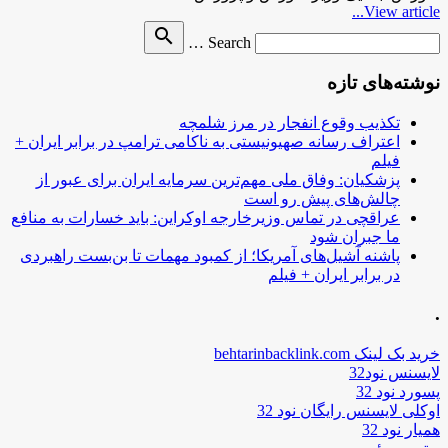
View article...
Search
search
Search …
for
نوشته‌های تازه
تکذیب وقوع انفجار در مرز شلمچه
اعتراف رسانه صهیونیستی به ناکامی ترامپ در برابر ایران +
فیلم
پزشکیان: وفاق ملی مهم‌ترین سرمایه ایران برای عبور از
چالش‌های پیش رو است
عراقچی در تماس وزیرخارجه اوکراین: باید خسارات به منافع
ما جبران شود
پاشنه آشیل‌های آمریکا؛ از کمبود مهمات تا بن‌بست راهبردی
در برابر ایران + فیلم
.
خرید بک لینک behtarinbacklink.com
لایسنس نود32
پسورد نود 32
اوکلی لایسنس رایگان نود 32
همیار نود 32