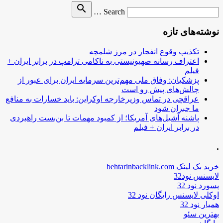
Search
search
Search …
for
نوشته‌های تازه
تکذیب وقوع انفجار در مرز شلمچه
اعتراف رسانه صهیونیستی به ناکامی ترامپ در برابر ایران +
فیلم
پزشکیان: وفاق ملی مهم‌ترین سرمایه ایران برای عبور از
چالش‌های پیش رو است
عراقچی در تماس وزیرخارجه اوکراین: باید خسارات به منافع
ما جبران شود
پاشنه آشیل‌های آمریکا؛ از کمبود مهمات تا بن‌بست راهبردی
در برابر ایران + فیلم
.
خرید بک لینک behtarinbacklink.com
لایسنس نود32
پسورد نود 32
اوکلی لایسنس رایگان نود 32
همیار نود 32
بهترین سئو